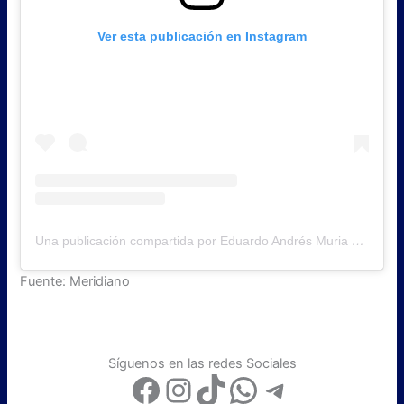
Ver esta publicación en Instagram
Una publicación compartida por Eduardo Andrés Muria M.
(@
Fuente: Meridiano
Síguenos en las redes Sociales
Facebook
Instagram
TikTok
WhatsApp
Telegram