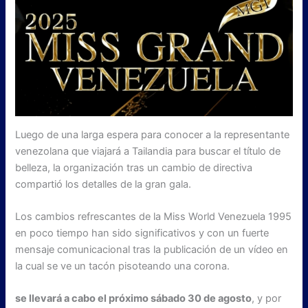
Luego de una larga espera para conocer a la representante
venezolana que viajará a Tailandia para buscar el título de
belleza, la organización tras un cambio de directiva
compartió los detalles de la gran gala.
Los cambios refrescantes de la Miss World Venezuela 1995
en poco tiempo han sido significativos y con un fuerte
mensaje comunicacional tras la publicación de un vídeo en
la cual se ve un tacón pisoteando una corona.
se llevará a cabo el próximo sábado 30 de agosto
, y por