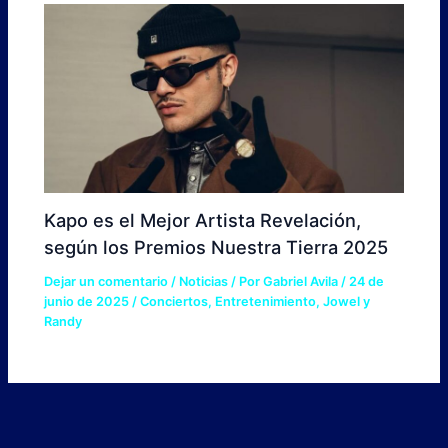
Kapo es el Mejor Artista Revelación,
según los Premios Nuestra Tierra 2025
Dejar un comentario
/
Noticias
/ Por
Gabriel Avila
/
24 de
junio de 2025
/
Conciertos
,
Entretenimiento
,
Jowel y
Randy