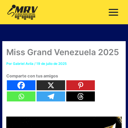
Ir
al
contenido
Miss Grand Venezuela 2025
Por
Gabriel Avila
/
19 de julio de 2025
Comparte con tus amigos