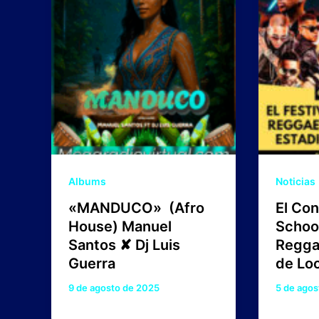
Albums
Noticias
«MANDUCO» (Afro
El Con
House) Manuel
School
Santos ✘ Dj Luis
Regga
Guerra
de Lo
9 de agosto de 2025
5 de agos