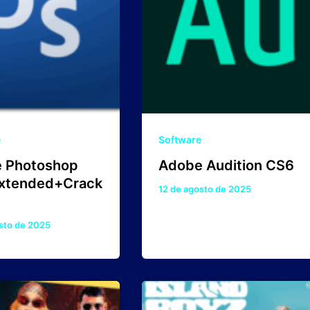
e
Software
 Photoshop
Adobe Audition CS6
xtended+Crack
12 de agosto de 2025
sto de 2025