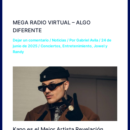
MEGA RADIO VIRTUAL – ALGO
DIFERENTE
Dejar un comentario
/
Noticias
/ Por
Gabriel Avila
/
24 de
junio de 2025
/
Conciertos
,
Entretenimiento
,
Jowel y
Randy
Kapo es el Mejor Artista Revelación,