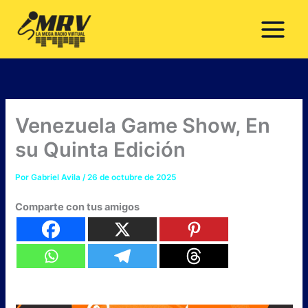
Ir
al
contenido
Venezuela Game Show, En
su Quinta Edición
Por
Gabriel Avila
/
26 de octubre de 2025
Comparte con tus amigos