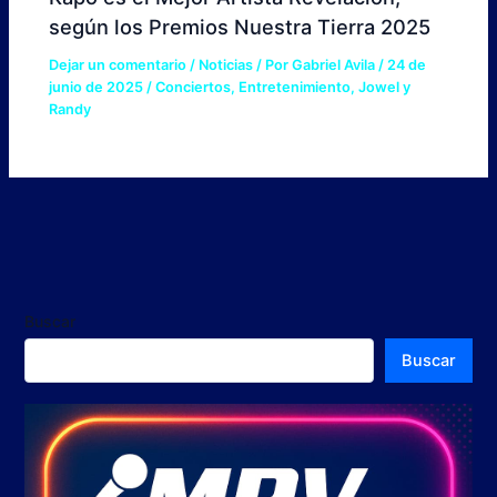
según los Premios Nuestra Tierra 2025
Dejar un comentario
/
Noticias
/ Por
Gabriel Avila
/
24 de
junio de 2025
/
Conciertos
,
Entretenimiento
,
Jowel y
Randy
Buscar
Buscar