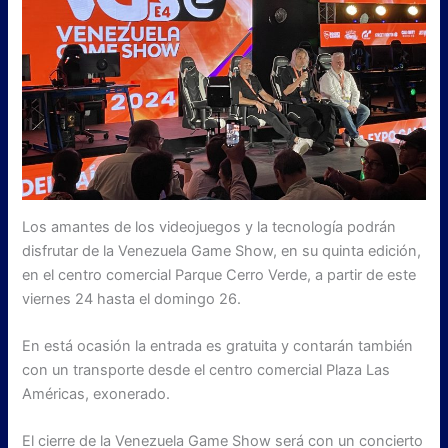
Los amantes de los videojuegos y la tecnología podrán
disfrutar de la Venezuela Game Show, en su quinta edición,
en el centro comercial Parque Cerro Verde, a partir de este
viernes 24 hasta el domingo 26.
En está ocasión la entrada es gratuita y contarán también
con un transporte desde el centro comercial Plaza Las
Américas, exonerado.
El cierre de la Venezuela Game Show será con un concierto