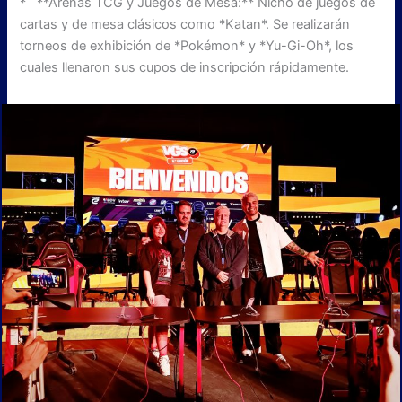
* **Arenas TCG y Juegos de Mesa:** Nicho de juegos de
cartas y de mesa clásicos como *Katan*. Se realizarán
torneos de exhibición de *Pokémon* y *Yu-Gi-Oh*, los
cuales llenaron sus cupos de inscripción rápidamente.