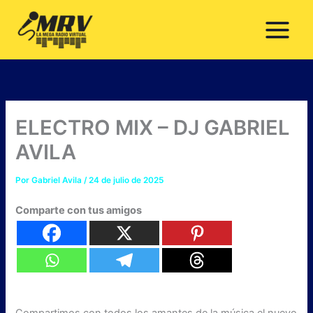
Ir
al
contenido
ELECTRO MIX – DJ GABRIEL
AVILA
Por
Gabriel Avila
/
24 de julio de 2025
Comparte con tus amigos