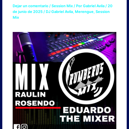
Dejar un comentario
/
Session Mix
/ Por
Gabriel Avila
/
20
de junio de 2025
/
DJ Gabriel Avila
,
Merengue
,
Session
Mix