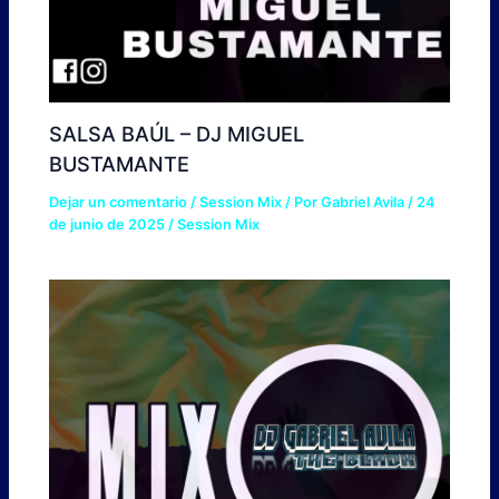
SALSA BAÚL – DJ MIGUEL
BUSTAMANTE
Dejar un comentario
/
Session Mix
/ Por
Gabriel Avila
/
24
de junio de 2025
/
Session Mix