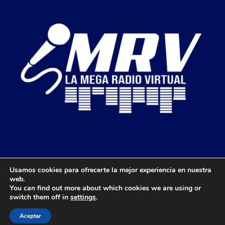
Usamos cookies para ofrecerte la mejor experiencia en nuestra
web.
You can find out more about which cookies we are using or
switch them off in
settings
.
Copyright © 2026 Mega Radio Virtual | Diseñado por: Lenen
Hernández
Aceptar