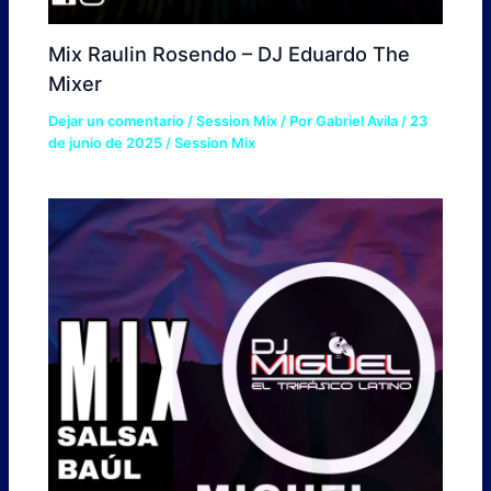
Mix Raulin Rosendo – DJ Eduardo The
Mixer
Dejar un comentario
/
Session Mix
/ Por
Gabriel Avila
/
23
de junio de 2025
/
Session Mix